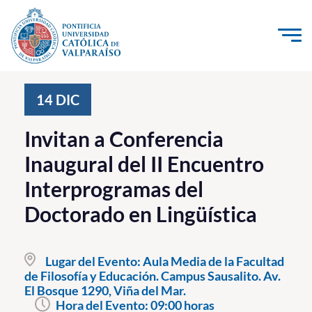
Click acá para ir directamente al contenido
La Universidad
14
DIC
Investigación, Creación e Innovación
Invitan a Conferencia
PUCV Internacional
Inaugural del II Encuentro
Vinculación con el Medio
Interprogramas del
Doctorado en Lingüística
Admisión
Pregrado
Lugar del Evento:
Aula Media de la Facultad
de Filosofía y Educación. Campus Sausalito. Av.
Postgrado
El Bosque 1290, Viña del Mar.
Formación Continua
Hora del Evento:
09:00 horas