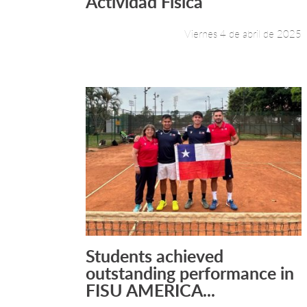
Actividad Física
Viernes 4 de abril de 2025
Students achieved
Leer más +
outstanding performance in
FISU AMERICA...