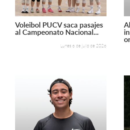
Voleibol PUCV saca pasajes
A
Leer más +
al Campeonato Nacional...
i
or
Lunes 6 de julio de 2026