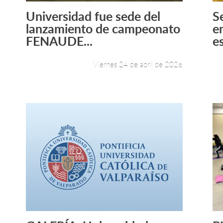
Universidad fue sede del
S
Leer más +
lanzamiento de campeonato
e
FENAUDE...
e
Viernes 24 de abril de 2026