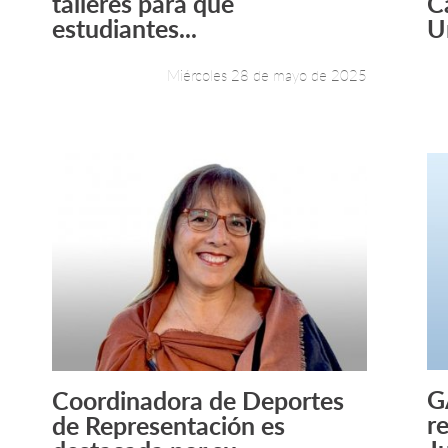
talleres para que
C
estudiantes...
U
Miércoles 28 de mayo de 2025
G
Coordinadora de Deportes
Leer más +
r
de Representación es