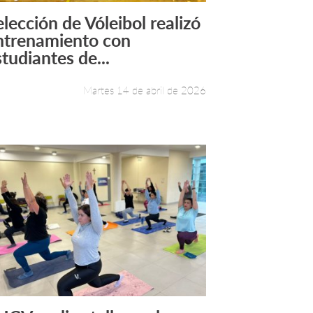
elección de Vóleibol realizó
Leer más +
ntrenamiento con
studiantes de...
Martes 14 de abril de 2026