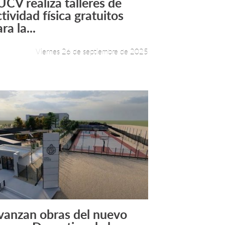
UCV realiza talleres de
Leer más +
tividad física gratuitos
ra la...
Viernes 26 de septiembre de 2025
vanzan obras del nuevo
Leer más +