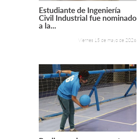
Estudiante de Ingeniería
Leer más +
Civil Industrial fue nominado
a la...
Viernes 15 de mayo de 2026