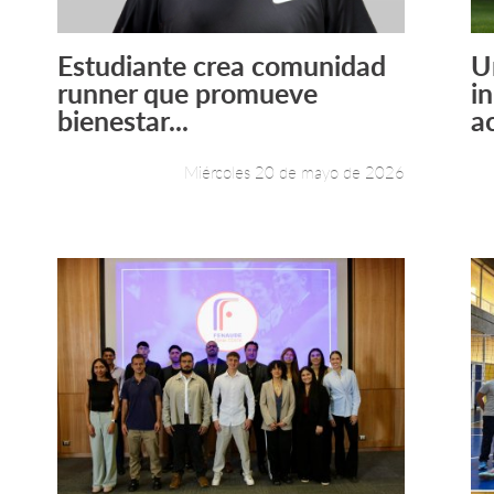
Estudiante crea comunidad
U
Leer más +
runner que promueve
i
bienestar...
a
Miércoles 20 de mayo de 2026