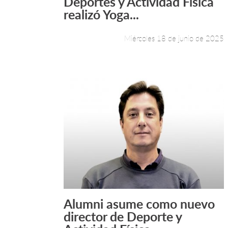
Deportes y Actividad Física
realizó Yoga...
Miércoles 18 de junio de 2025
Alumni asume como nuevo
Leer más +
director de Deporte y