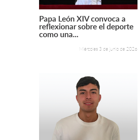
Papa León XIV convoca a
Leer más +
reflexionar sobre el deporte
como una...
Miércoles 3 de junio de 2026