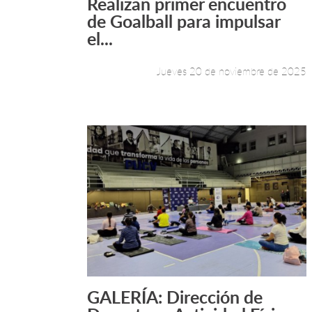
Realizan primer encuentro
Leer más +
de Goalball para impulsar
el...
Jueves 20 de noviembre de 2025
GALERÍA: Dirección de
Leer más +