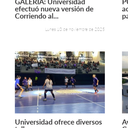
GALERÍA: Universidad
P
Leer más +
efectuó nueva versión de
ac
Corriendo al...
pa
Lunes 10 de noviembre de 2025
Universidad ofrece diversos
A
Leer más +