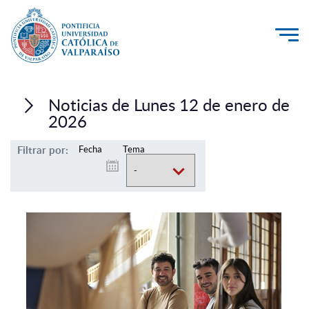
La Universidad
Noticias de Lunes 12 de enero de
Investigación, Creación e Innovación
2026
PUCV Internacional
Filtrar por:
Fecha
Tema
Vinculación con el Medio
Admisión
Pregrado
Postgrado
Formación Continua