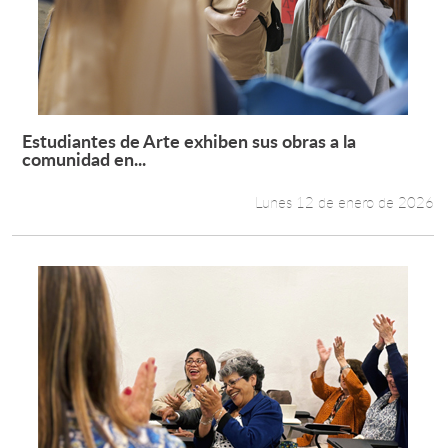
Estudiantes
Académicos
Funcionarios
Estudiantes de Arte exhiben sus obras a la
Leer más +
comunidad en...
Alumni
Lunes 12 de enero de 2026
English