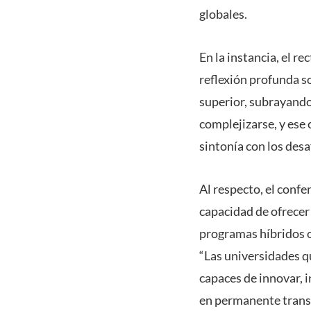
globales.
En la instancia, el r
reflexión profunda s
superior, subrayando
complejizarse, y ese
sintonía con los desa
Al respecto, el confe
capacidad de ofrecer
programas híbridos o
“Las universidades qu
capaces de innovar, 
en permanente trans