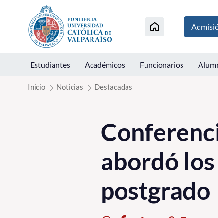
Click acá para ir directamente al contenido
Admisi
Estudiantes
Académicos
Funcionarios
Alum
Inicio
Noticias
Destacadas
Conferenci
abordó los 
postgrado