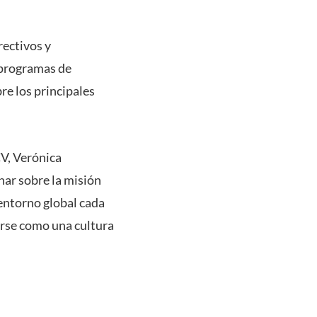
rectivos y
s programas de
re los principales
CV, Verónica
nar sobre la misión
 entorno global cada
erse como una cultura