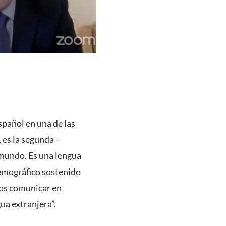
spañol en una de las
 es la segunda -
 mundo. Es una lengua
emográfico sostenido
mos comunicar en
ua extranjera”.