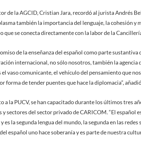
ctor de la AGCID, Cristian Jara, recordó al jurista Andrés Be
 plasma también la importancia del lenguaje, la cohesión y 
 que se conecta directamente con la labor de la Cancillerí
miso de la enseñanza del español como parte sustantiva 
ción internacional, no sólo nosotros, también la agencia 
 el vaso comunicante, el vehículo del pensamiento que nos
jor forma de tender puentes que hace la diplomacia”, añadió
to a la PUCV, se han capacitado durante los últimos tres a
s y sectores del sector privado de CARICOM. “El español e
y es la segunda lengua del mundo, la segunda en las redes s
s del español uno hace soberanía y es parte de nuestra cult