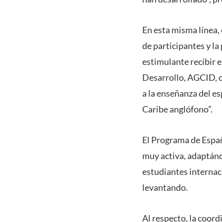
En esta misma línea, 
de participantes y l
estimulante recibir e
Desarrollo, AGCID, 
a la enseñanza del e
Caribe anglófono”.
El Programa de Españ
muy activa, adaptánd
estudiantes internaci
levantando.
Al respecto, la coor