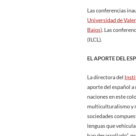
Las conferencias ina
Universidad de Valen
Bajos)
. Las conferen
(ILCL).
EL APORTE DEL E
La directora del
Insti
aporte del español a 
naciones en este colo
multiculturalismo y 
sociedades compuesta
lenguas que vehicula
han desarrollado”, pr