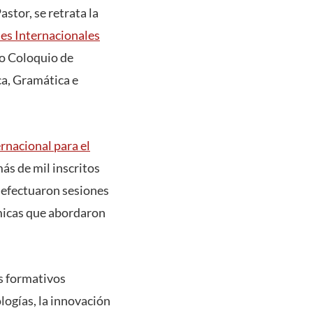
astor, se retrata la
es Internacionales
do Coloquio de
a, Gramática e
rnacional para el
ás de mil inscritos
 efectuaron sesiones
émicas que abordaron
os formativos
ogías, la innovación