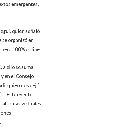
textos emergentes,
tegui, quien señaló
e se organizó en
manera 100% online.
 a ello se suma
 y en el Consejo
di, quien nos dejó
(…) Este evento
ataformas virtuales
iones
.