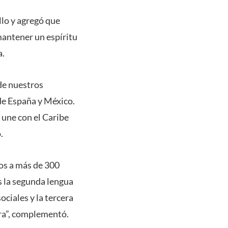
llo y agregó que
mantener un espíritu
a.
de nuestros
de España y México.
 une con el Caribe
.
ños a más de 300
s la segunda lengua
ociales y la tercera
ura”, complementó.