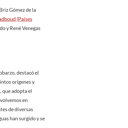
 Briz Gómez de la
adboud (Países
edo y René Venegas
Sobarzo, destacó el
tintos orígenes y
, que adopta el
envolvemos en
tes de diversas
guas han surgido y se