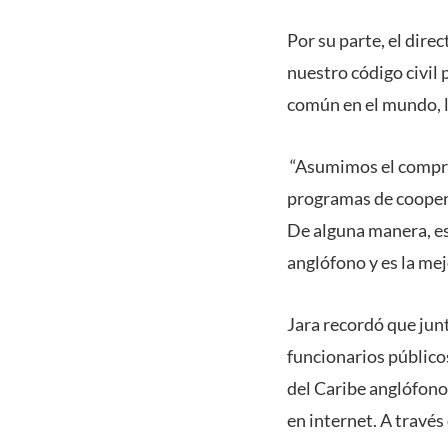
Por su parte, el dire
nuestro código civil
común en el mundo, lo
“Asumimos el compro
programas de coopera
De alguna manera, es
anglófono y es la me
Jara recordó que jun
funcionarios público
del Caribe anglófono 
en internet. A travé