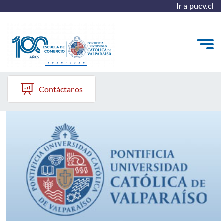
Ir a pucv.cl
Escuela de Comercio PUCV
Quiénes somos
Contáctanos
Vinculación con el Medio
Formación Continua
Postgrados
Admisión
ALUMNI