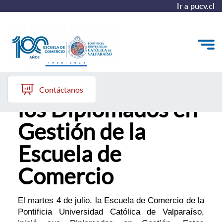
Ir a pucv.cl
Exitoso inicio de
Quiénes somos
Contáctanos
los Diplomados en
Vinculación con el Medio
Gestión de la
Formación Continua
Escuela de
Postgrados
Comercio
Admisión
El martes 4 de julio, la Escuela de Comercio de la
ALUMNI
Pontificia Universidad Católica de Valparaíso,