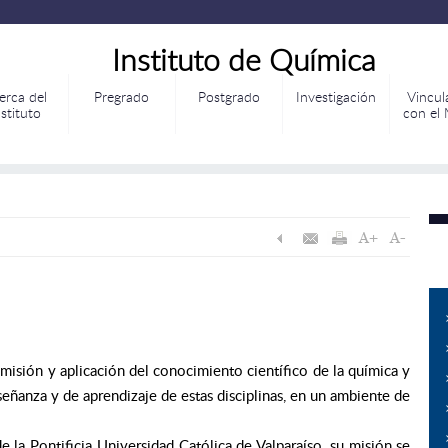
Instituto de Química
erca del
Pregrado
Postgrado
Investigación
Vincul
nstituto
con el
smisión y aplicación del conocimiento científico de la química y
eñanza y de aprendizaje de estas disciplinas, en un ambiente de
e la Pontificia Universidad Católica de Valparaíso, su misión se