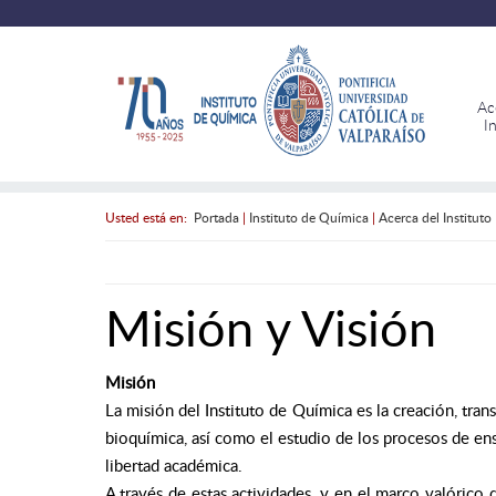
Ac
I
Usted está en:
Portada
|
Instituto de Química
|
Acerca del Instituto
Misión y Visión
Misión
La misión del Instituto de Química es la creación, tran
bioquímica, así como el estudio de los procesos de ens
libertad académica.
A través de estas actividades, y en el marco valórico d