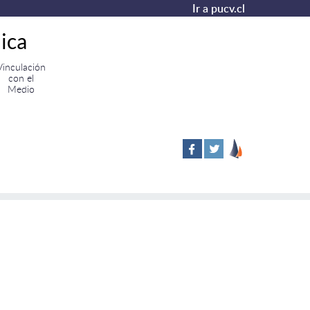
Ir a pucv.cl
ica
Vinculación
con el
Medio