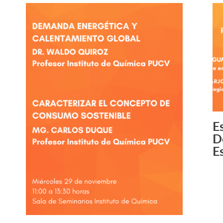
E
D
E