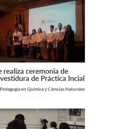
e realiza ceremonia de
Leer Más +
nvestidura de Práctica Incial
Pedagogía en Química y Ciencias Naturales