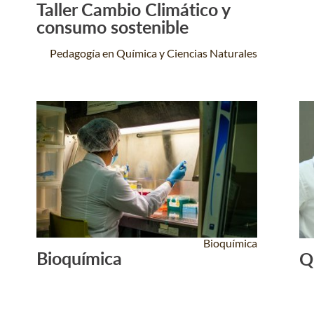
Taller Cambio Climático y
Leer Más +
consumo sostenible
Pedagogía en Química y Ciencias Naturales
Bioquímica
Bioquímica
Q
Leer Más +