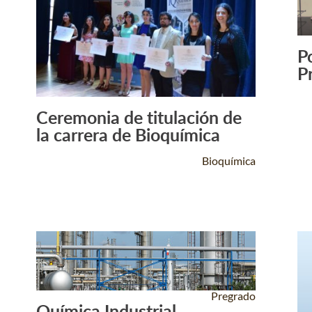
P
P
Ceremonia de titulación de
Leer Más +
la carrera de Bioquímica
Bioquímica
Pregrado
Química Industrial