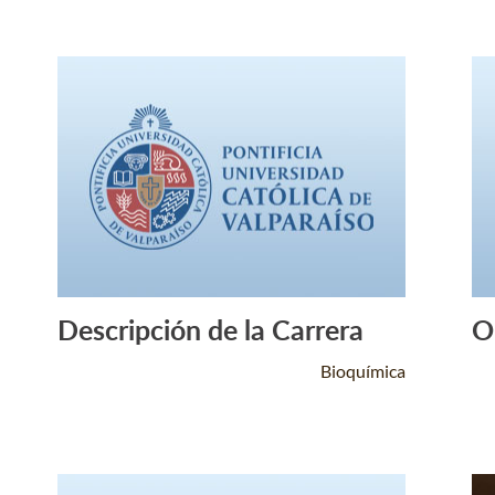
Descripción de la Carrera
O
Leer Más +
Bioquímica