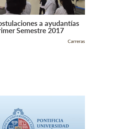
ostulaciones a ayudantías
Leer Más +
rimer Semestre 2017
Carreras