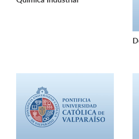
Leer Más +
D