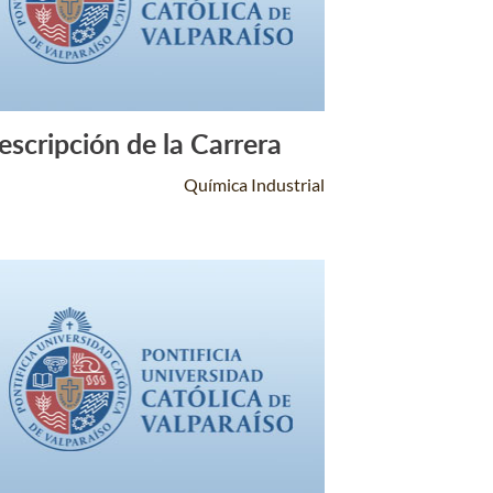
escripción de la Carrera
Leer Más +
Química Industrial