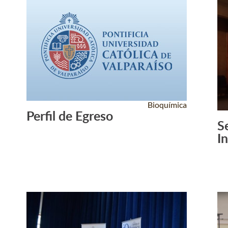
Bioquímica
Perfil de Egreso
Leer Más +
S
I