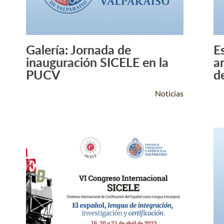
Galería: Jornada de
E
Leer Más +
inauguración SICELE en la
a
PUCV
de
Noticias