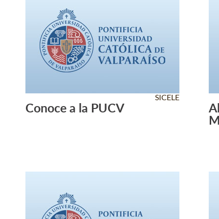
SICELE
Conoce a la PUCV
A
Leer Más +
M