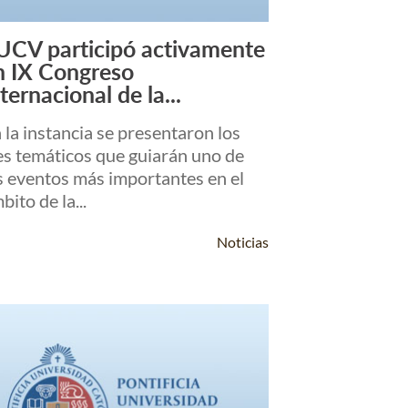
UCV participó activamente
Leer Más +
n IX Congreso
ternacional de la...
 la instancia se presentaron los
es temáticos que guiarán uno de
s eventos más importantes en el
bito de la...
Noticias