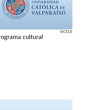
SICELE
rograma cultural
Leer Más +