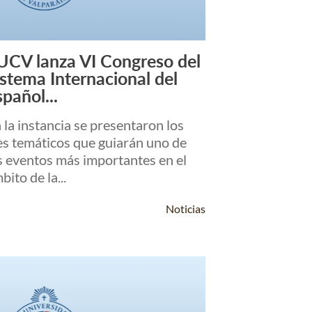
UCV lanza VI Congreso del
Leer Más +
istema Internacional del
spañol...
 la instancia se presentaron los
es temáticos que guiarán uno de
s eventos más importantes en el
bito de la...
Noticias