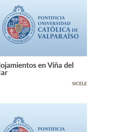
lojamientos en Viña del
Leer Más +
ar
SICELE