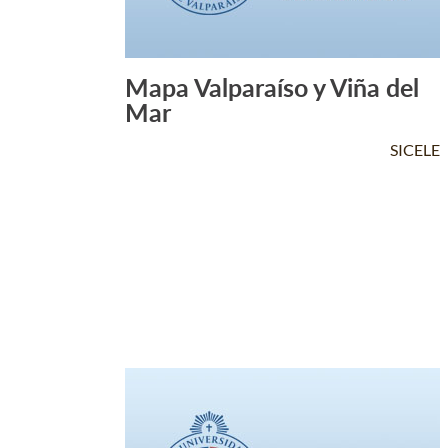
Mapa Valparaíso y Viña del
Leer Más +
Mar
SICELE