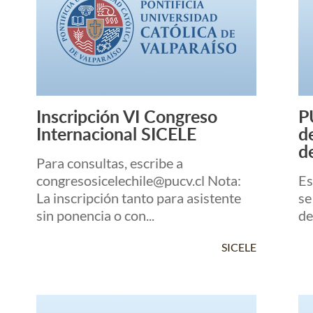
Inscripción VI Congreso
P
Leer Más +
Internacional SICELE
d
de
Para consultas, escribe a
congresosicelechile@pucv.cl Nota:
Es
La inscripción tanto para asistente
se
sin ponencia o con...
de
SICELE