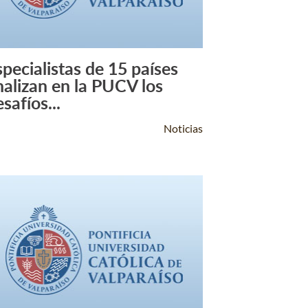
specialistas de 15 países
Leer Más +
nalizan en la PUCV los
safíos...
Noticias