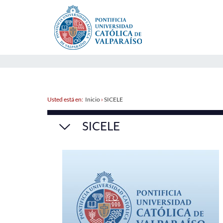
Usted está en:
Inicio
›
SICELE
SICELE