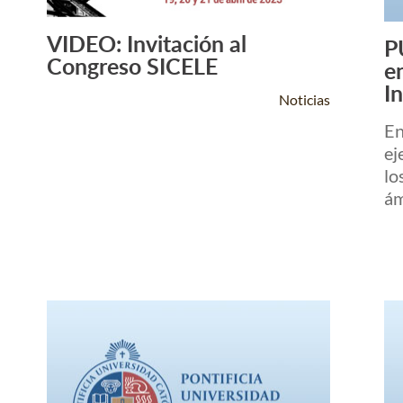
VIDEO: Invitación al
P
Leer Más +
Congreso SICELE
e
In
Noticias
En
ej
lo
ám