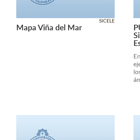
SICELE
Mapa Viña del Mar
P
Leer Más +
S
E
En
ej
lo
ám