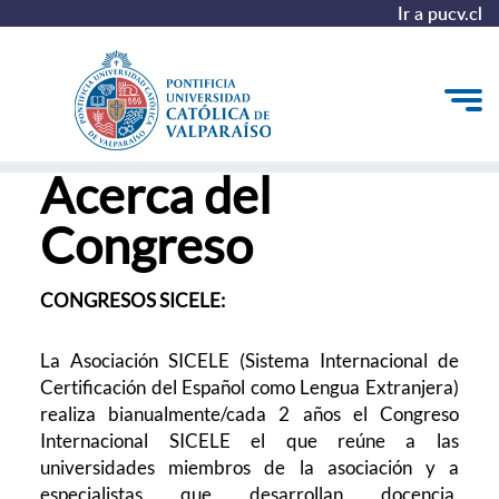
Ir a pucv.cl
Acerca del
Inicio
Congreso
Acerca del Congreso
Convocatoria y Programa Académico
CONGRESOS SICELE:
Contacto e Inscripciones
La Asociación SICELE (Sistema Internacional de
Asociación SICELE
Certificación del Español como Lengua Extranjera)
realiza
bianualmente/cada 2 años
el Congreso
Internacional SICELE el que reúne a las
universidades miembros de la asociación y a
Ir a pucv.cl
especialistas que desarrollan docencia,