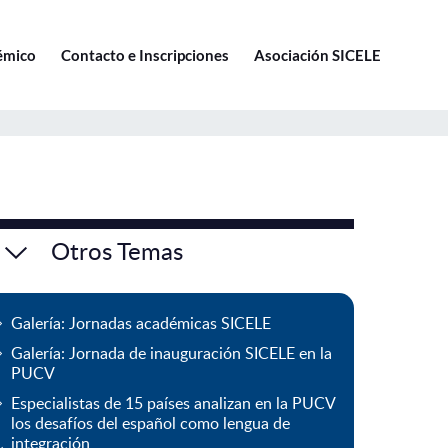
Ir a pucv.cl
émico
Contacto e Inscripciones
Asociación SICELE
Otros Temas
Galería: Jornadas académicas SICELE
Galería: Jornada de inauguración SICELE en la
PUCV
Especialistas de 15 países analizan en la PUCV
los desafíos del español como lengua de
integración