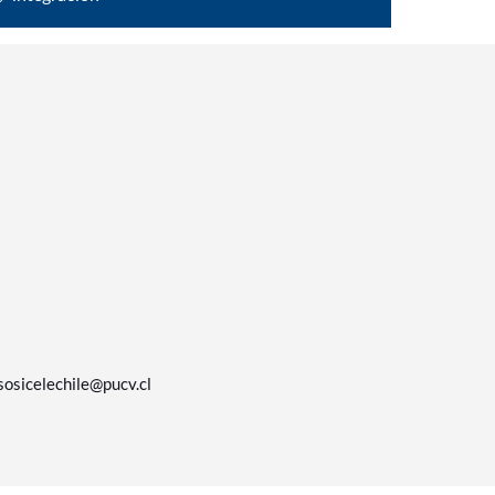
osicelechile@pucv.cl