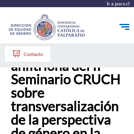
Ir a pucv.cl
PUCV fue
Quiénes somos
Contacto
anfitriona del II
Diagnóstico y Política
Seminario CRUCH
Plan de Acción
sobre
Modelo de Prevención
transversalización
Repositorio
de la perspectiva
Redes de Trabajo
de género en la