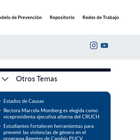
Ir a pucv.cl
delo de Prevención
Repositorio
Redes de Trabajo
Otros Temas
Estados de Causas
Rectora Marcela Momberg es elegida como
vicepresidenta ejecutiva alterna del CRUCH
Estudiantes fortalecen herramientas para
prevenir las violencias de género en el
programa Agentes de Cambio PUCV