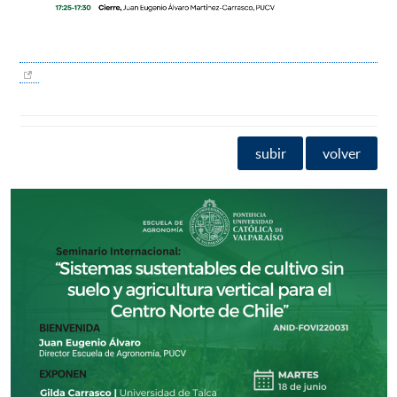
subir
volver