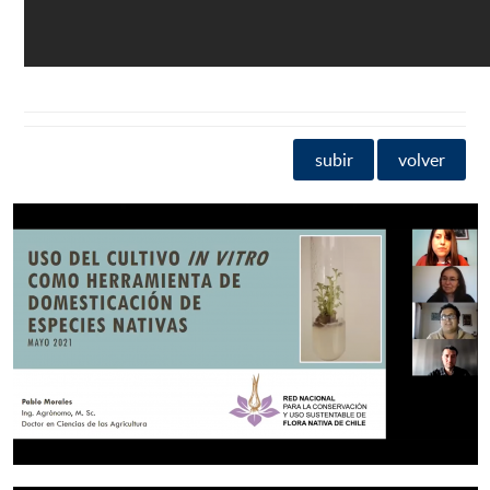
subir
volver