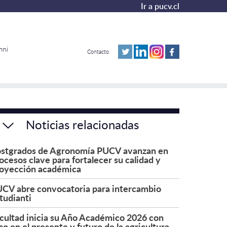
Ir a pucv.cl
mni
Contacto
Noticias relacionadas
stgrados de Agronomía PUCV avanzan en
ocesos clave para fortalecer su calidad y
oyección académica
CV abre convocatoria para intercambio
tudianti
cultad inicia su Año Académico 2026 con
co en el presente y futuro de la agricultura