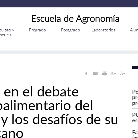
Escuela de Agronomía
cultad y
Pregrado
Postgrado
Laboratorios
Alu
scuela
 en el debate
Po
pr
alimentario del
pr
 y los desafíos de su
PU
es
cano
Fa
fo