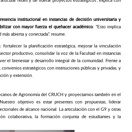
 articular redes y de liderar proyectos estratégicos”, explica con
presencia institucional en instancias de decisión universitaria y
sibilizar con mayor fuerza el quehacer académico
. “Esto implica
d más abierta y conectada”, resume.
ortalecer la planificación estratégica, mejorar la vinculación
sector productivo, consolidar la voz de la Facultad en instancias
ver el bienestar y desarrollo integral de la comunidad. Frente a
, convenios estratégicos con instituciones públicas y privadas, y
ación y extensión.
Decanos de Agronomía del CRUCH y proyectarnos también en el
uestro objetivo es estar presentes con propuestas, liderar
 sectoriales de alcance nacional. La articulación con el G9 y otras
ción colaborativa, la formación conjunta de estudiantes y la