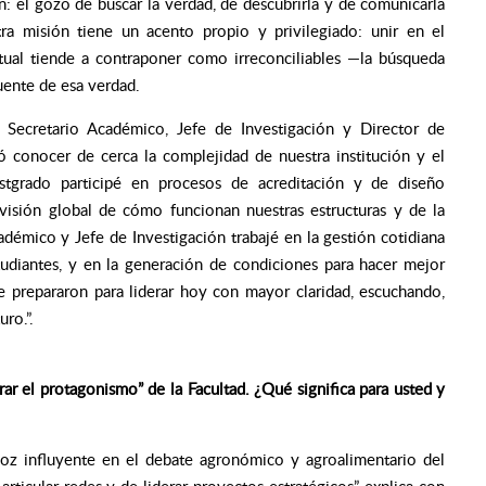
n: el gozo de buscar la verdad, de descubrirla y de comunicarla
a misión tiene un acento propio y privilegiado: unir en el
tual tiende a contraponer como irreconciliables —la búsqueda
uente de esa verdad.
o Secretario Académico, Jefe de Investigación y Director de
 conocer de cerca la complejidad de nuestra institución y el
stgrado participé en procesos de acreditación y de diseño
 visión global de cómo funcionan nuestras estructuras y de la
démico y Jefe de Investigación trabajé en la gestión cotidiana
udiantes, y en la generación de condiciones para hacer mejor
e prepararon para liderar hoy con mayor claridad, escuchando,
ro.”.
r el protagonismo” de la Facultad. ¿Qué significa para usted y
voz influyente en el debate agronómico y agroalimentario del