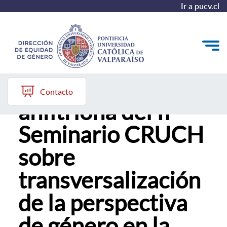
Ir a pucv.cl
PUCV fue
Quiénes somos
Contacto
anfitriona del II
Diagnóstico y Política
Seminario CRUCH
Plan de Acción
sobre
Modelo de Prevención
transversalización
Repositorio
de la perspectiva
Redes de Trabajo
de género en la