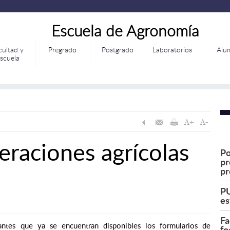
Escuela de Agronomía
cultad y
Pregrado
Postgrado
Laboratorios
Alu
scuela
eraciones agrícolas
Po
pr
pr
PU
es
Fa
ntes que ya se encuentran disponibles los formularios de
fo