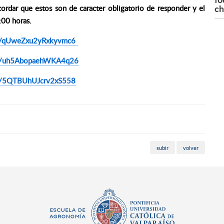
ch
ordar que estos son de caracter obligatorio de responder y el
4:00 horas.
gle/qUweZxu2yRxkyvmc6
gle/uh5AbopaehWKA4q26
gle/5QTBUhUJcrv2xS558
subir
volver