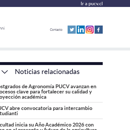
Ir a pucv.cl
mni
Contacto
Noticias relacionadas
stgrados de Agronomía PUCV avanzan en
ocesos clave para fortalecer su calidad y
oyección académica
CV abre convocatoria para intercambio
tudianti
cultad inicia su Año Académico 2026 con
co en el presente y futuro de la agricultura