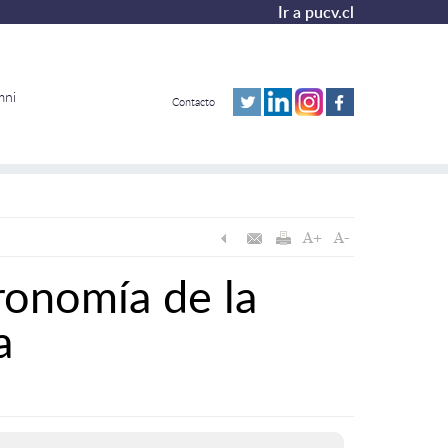
Ir a pucv.cl
mni
Contacto
ronomía de la
a