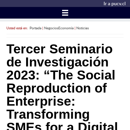
Ir a pucv.cl
Usted está en:
Portada
|
NegociosEconomía
|
Noticias
Tercer Seminario
de Investigación
2023: “The Social
Reproduction of
Enterprise:
Transforming
SMEs for a Digital