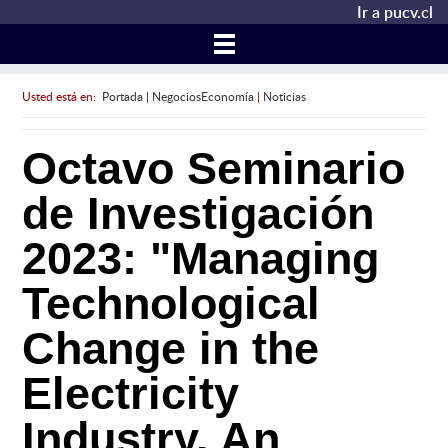
Ir a pucv.cl
Usted está en:
Portada
|
NegociosEconomía
|
Noticias
Octavo Seminario
de Investigación
2023: "Managing
Technological
Change in the
Electricity
Industry. An