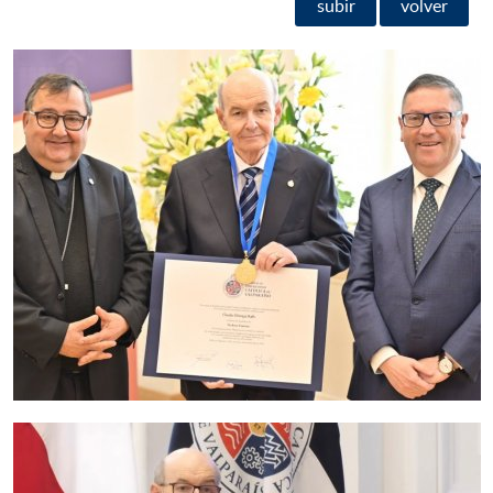
subir
volver