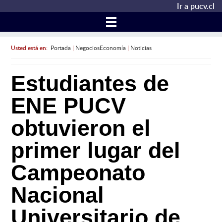
Ir a pucv.cl
Usted está en:
Portada
|
NegociosEconomía
|
Noticias
Estudiantes de
ENE PUCV
obtuvieron el
primer lugar del
Campeonato
Nacional
Universitario de