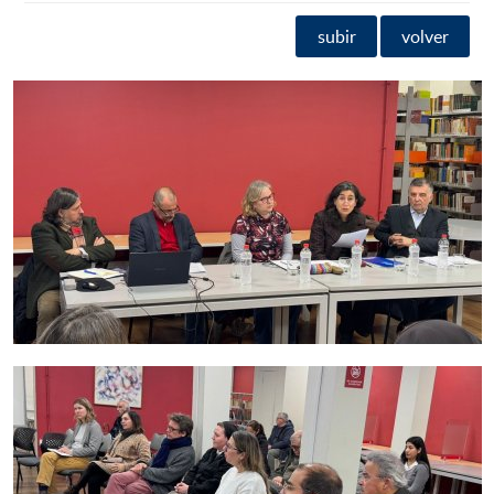
subir
volver