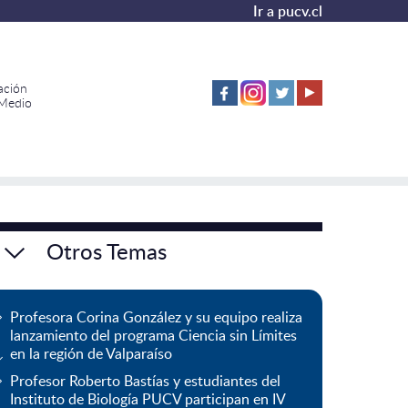
Ir a pucv.cl
ación
 Medio
Otros Temas
Profesora Corina González y su equipo realiza
lanzamiento del programa Ciencia sin Límites
en la región de Valparaíso
Profesor Roberto Bastías y estudiantes del
Instituto de Biología PUCV participan en IV