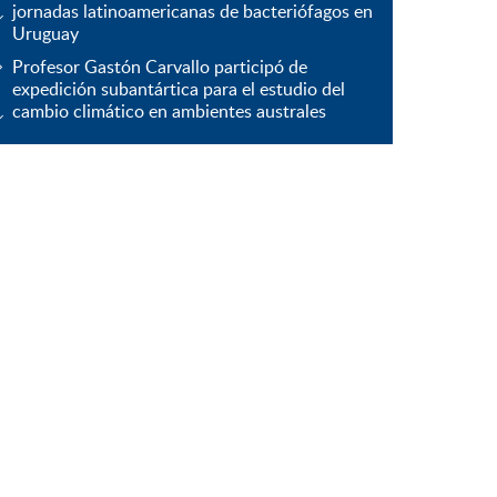
jornadas latinoamericanas de bacteriófagos en
Uruguay
Profesor Gastón Carvallo participó de
expedición subantártica para el estudio del
cambio climático en ambientes australes