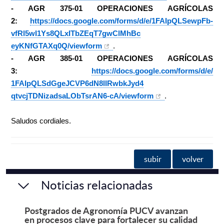
- AGR 375-01 OPERACIONES AGRÍCOLAS
2:
https://docs.google.com/
forms/d/e/1FAIpQLSewpFb-
vfRl5wI1Ys8QLxITbZEqT7gwClMhBc
eyKNfGTAXq0Q/viewform
.
- AGR 385-01 OPERACIONES AGRÍCOLAS
3:
https://docs.google.com/
forms/d/e/
1FAIpQLSdGgeJCVP6dN8lIRwbkJyd4
qtvcjTDNizadsaLObTsrAN6-cA/
viewform
.
Saludos cordiales.
subir
volver
Noticias relacionadas
Postgrados de Agronomía PUCV avanzan
en procesos clave para fortalecer su calidad