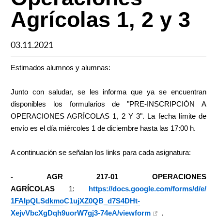
Agrícolas 1, 2 y 3
03.11.2021
Estimados alumnos y alumnas:
Junto con saludar, se les informa que ya se encuentran
disponibles los formularios de "PRE-INSCRIPCIÓN A
OPERACIONES AGRÍCOLAS 1, 2 Y 3". La fecha límite de
envío es el día miércoles 1 de diciembre hasta las 17:00 h.
A continuación se señalan los links para cada asignatura:
- AGR 217-01 OPERACIONES
AGRÍCOLAS
1:
https://docs.google.com/
forms/d/e/
1FAIpQLSdkmoC1ujXZ0QB_d7S4DHt-
XejvVbcXgDqh9uorW7gj3-74eA/
viewform
.