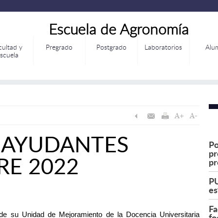
Escuela de Agronomía
cultad y
Pregrado
Postgrado
Laboratorios
Alu
scuela
 AYUDANTES
Po
pr
RE 2022
pr
PU
es
Fa
 de su
Unidad de Mejoramiento de la Docencia Universitaria
fo