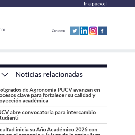
Ir a pucv.cl
mni
Contacto
Noticias relacionadas
stgrados de Agronomía PUCV avanzan en
ocesos clave para fortalecer su calidad y
oyección académica
CV abre convocatoria para intercambio
tudianti
cultad inicia su Año Académico 2026 con
co en el presente y futuro de la agricultura