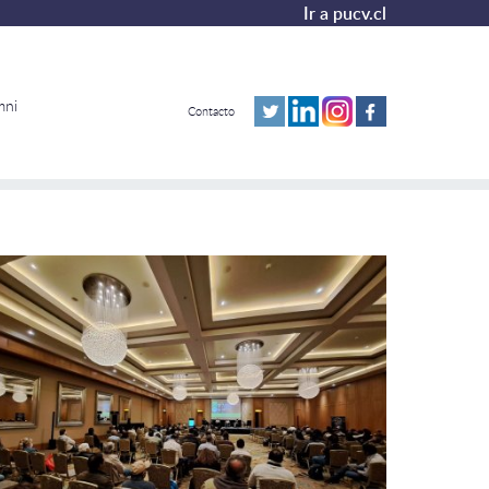
Ir a pucv.cl
mni
Contacto