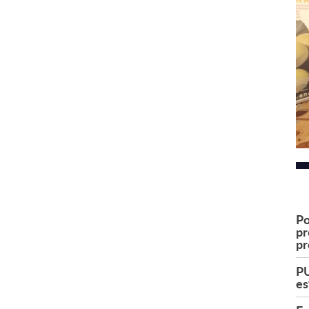
Po
pr
pr
PU
es