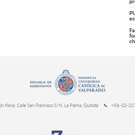
pr
PU
es
Fa
fo
ch
ión física: Calle San Francisco S/N, La Palma, Quillota
+56-32-227