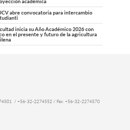
oyección académica
CV abre convocatoria para intercambio
tudianti
cultad inicia su Año Académico 2026 con
co en el presente y futuro de la agricultura
ilena
4501 / +56-32-2274552 / Fax: +56-32-2274570