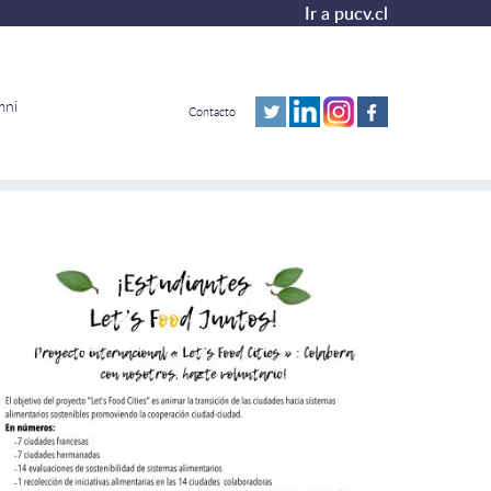
Ir a pucv.cl
mni
Contacto