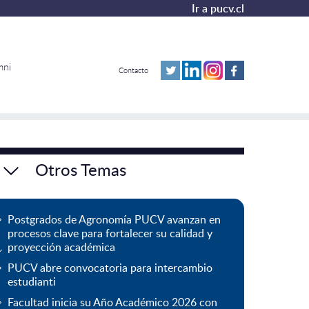
Ir a pucv.cl
mni
Contacto
Otros Temas
Postgrados de Agronomía PUCV avanzan en
procesos clave para fortalecer su calidad y
proyección académica
PUCV abre convocatoria para intercambio
estudianti
Facultad inicia su Año Académico 2026 con