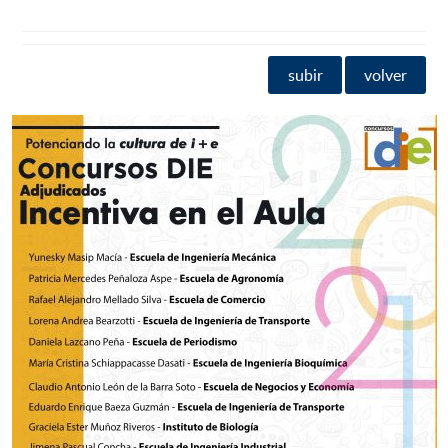
subir
volver