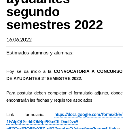
segundo
semestres 2022
16.06.2022
Estimados alumnos y alumnas:
Hoy se da inicio a la
CONVOCATORIA A CONCURSO
DE
AYUDANTES
2° SEMESTRE 2022.
Para postular deben completar el formulario adjunto, donde
encontrarán las fechas y requisitos asociados.
https://docs.
google.com/forms/d/e/
Link formulario:
1FAIpQLScpYdOkBpPRknClLDnqDvx9
p87GqzF3Q9EvX9Z_y927cdqLmQ/
viewform?usp=sf_link