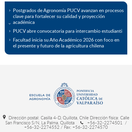
Postgrados de Agronomía PUCV avanzan en procesos
clave para fortalecer su calidad y proyección
académica
PUCV abre convocatoria para intercambio estudianti
Facultad inicia su Año Académico 2026 con foco en
el presente y futuro de la agricultura chilena
Dirección postal: Casilla 4-D, Quillota, Chile Dirección física: Calle
San Francisco S/N, La Palma, Quillota
+56-32-2274501 /
+56-32-2274552 / Fax: +56-32-2274570