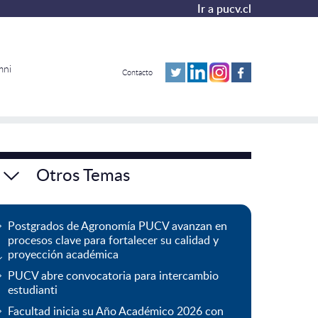
Ir a pucv.cl
mni
Contacto
Otros Temas
Postgrados de Agronomía PUCV avanzan en
procesos clave para fortalecer su calidad y
proyección académica
PUCV abre convocatoria para intercambio
estudianti
Facultad inicia su Año Académico 2026 con