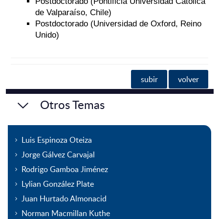
Postdoctorado (Pontificia Universidad Católica
de Valparaíso, Chile)
Postdoctorado (Universidad de Oxford, Reino
Unido)
subir
volver
Otros Temas
Luis Espinoza Oteiza
Jorge Gálvez Carvajal
Rodrigo Gamboa Jiménez
Lylian González Plate
Juan Hurtado Almonacid
Norman Macmillan Kuthe