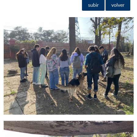
subir
volver