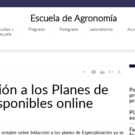
Escuela de Agronomía
cultad y
Pregrado
Postgrado
Laboratorios
Alu
scuela
ión a los Planes de
Po
pr
sponibles online
pr
PU
es
Fa
e octubre sobre Inducción a los planes de Especialización ya se
fo