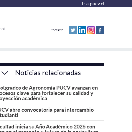
Ir a pucv.cl
mni
Contacto
Noticias relacionadas
stgrados de Agronomía PUCV avanzan en
ocesos clave para fortalecer su calidad y
oyección académica
CV abre convocatoria para intercambio
tudianti
cultad inicia su Año Académico 2026 con
co en el presente y futuro de la agricultura