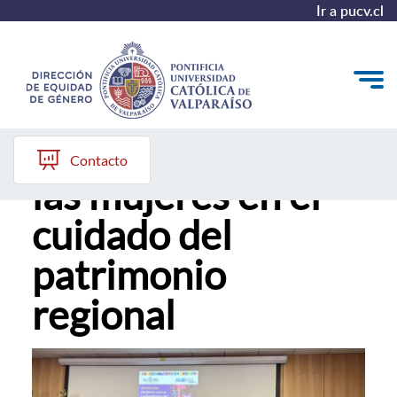
Ir a pucv.cl
Analizan el rol de
Quiénes somos
Contacto
las mujeres en el
Diagnóstico y Política
cuidado del
Plan de Acción
patrimonio
Modelo de Prevención
regional
Repositorio
Redes de Trabajo