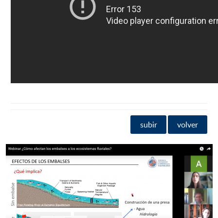
subir
volver