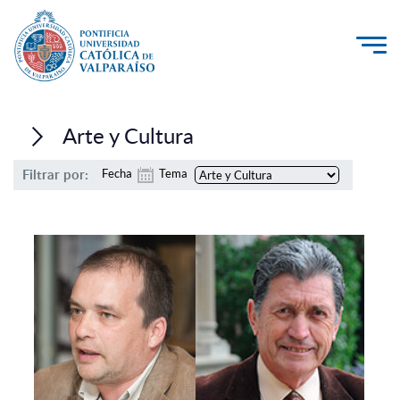
La Universidad
Arte y Cultura
Investigación, Creación e Innovación
Filtrar por:
Fecha
Tema
PUCV Internacional
Vinculación con el Medio
Admisión
Pregrado
Postgrado
Formación Continua