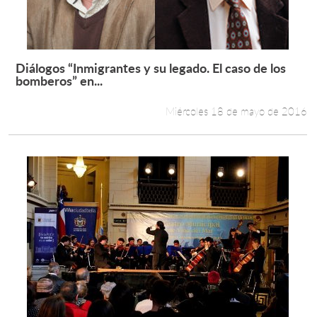
Estudiantes
Académicos
Diálogos “Inmigrantes y su legado. El caso de los
Leer más +
bomberos” en...
Funcionarios
Miércoles 18 de mayo de 2016
Alumni
English