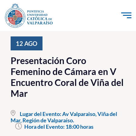
Click acá para ir directamente al contenido
La Universidad
12
AGO
Investigación, Creación e Innovación
Presentación Coro
PUCV Internacional
Femenino de Cámara en V
Vinculación con el Medio
Encuentro Coral de Viña del
Mar
Admisión
Pregrado
Lugar del Evento:
Av Valparaiso, Viña del
Mar, Región de Valparaíso.
Postgrado
Hora del Evento:
18:00 horas
Formación Continua