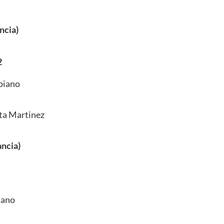
ncia)
2
piano
ta Martinez
ancia)
piano