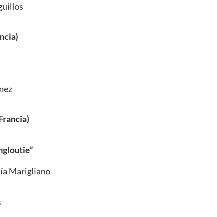
guillos
ncia)
inez
Francia)
ngloutie”
lía Marigliano
s