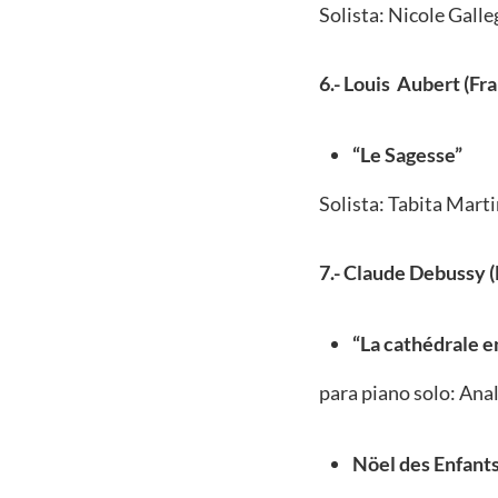
Solista: Nicole Galle
6.- Louis Aubert (Fra
“Le Sagesse”
Solista: Tabita Mart
7.- Claude Debussy (
“La cathédrale e
para piano solo: Ana
Nöel des Enfant