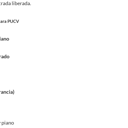
trada liberada.
mara PUCV
iano
arado
rancia)
y piano