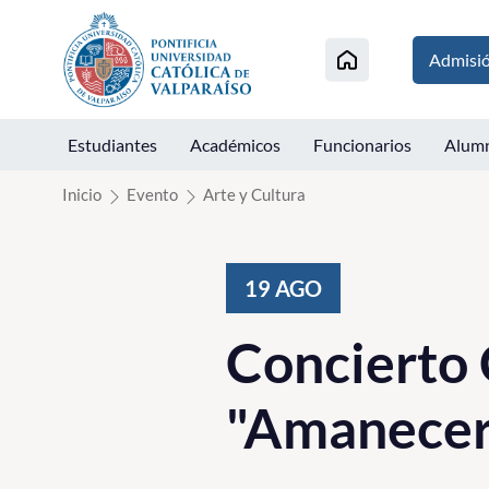
Click acá para ir directamente al contenido
Admisi
Estudiantes
Académicos
Funcionarios
Alum
Inicio
Evento
Arte y Cultura
19
AGO
Concierto
"Amanecer 