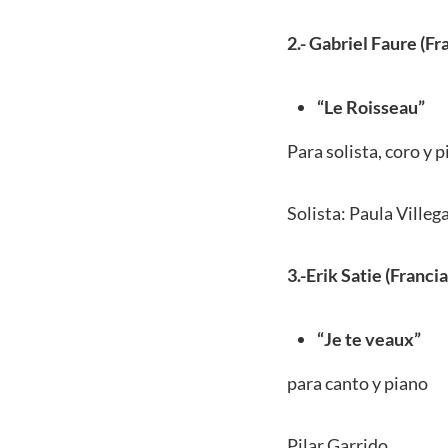
2.- Gabriel Faure (Fr
“Le Roisseau”
Para solista, coro y 
Solista: Paula Villeg
3.-Erik Satie (Francia
“Je te veaux”
para canto y piano
Pilar Garrido