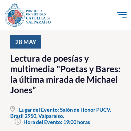
Click acá para ir directamente al contenido
La Universidad
28
MAY
Investigación, Creación e Innovación
Lectura de poesías y
PUCV Internacional
multimedia "Poetas y Bares:
Vinculación con el Medio
la última mirada de Michael
Jones”
Admisión
Pregrado
Lugar del Evento:
Salón de Honor PUCV.
Brasil 2950, Valparaíso.
Postgrado
Hora del Evento:
19:00 horas
Formación Continua