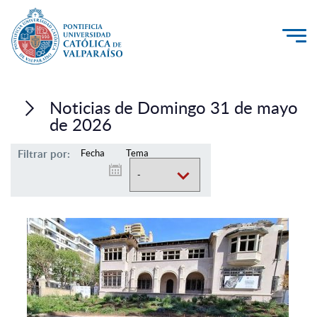
La Universidad
Noticias de Domingo 31 de mayo
Investigación, Creación e Innovación
de 2026
PUCV Internacional
Filtrar por:
Fecha
Tema
Vinculación con el Medio
Admisión
Pregrado
Postgrado
Formación Continua