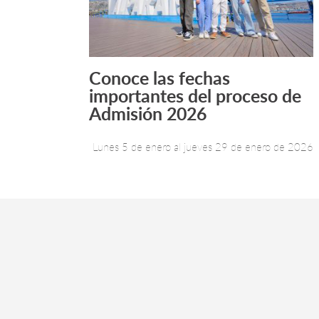
Conoce las fechas
Leer más +
importantes del proceso de
Admisión 2026
Lunes 5 de enero al jueves 29 de enero de 2026