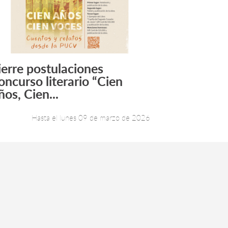
ierre postulaciones
Leer más +
oncurso literario “Cien
ños, Cien...
Hasta el lunes 09 de marzo de 2026