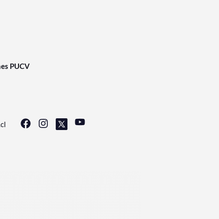
nes PUCV
cl