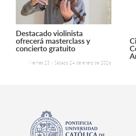
Destacado violinista
Leer más +
ofrecerá masterclass y
C
concierto gratuito
C
A
Viernes 23 y Sábado 24 de enero de 2026