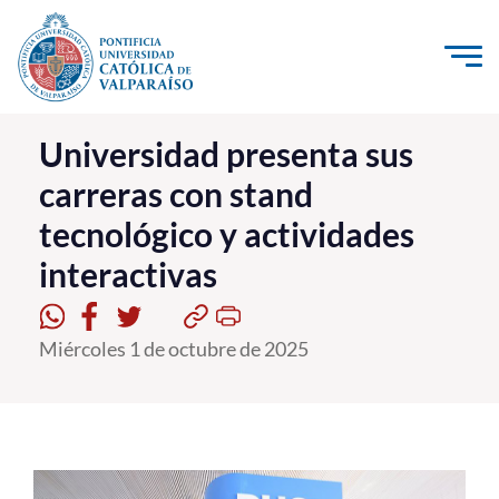
Click acá para ir directamente al contenido
La Universidad
Universidad presenta sus
carreras con stand
Investigación, Creación e Innovación
tecnológico y actividades
PUCV Internacional
interactivas
Vinculación con el Medio
Admisión
Miércoles 1 de octubre de 2025
Pregrado
Postgrado
Formación Continua