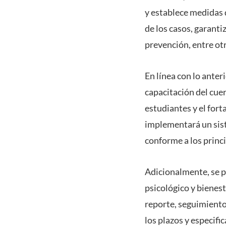
y establece medidas 
de los casos, garanti
prevención, entre ot
En línea con lo anter
capacitación del cue
estudiantes y el for
implementará un sist
conforme a los princi
Adicionalmente, se p
psicológico y bienest
reporte, seguimiento
los plazos y especifi