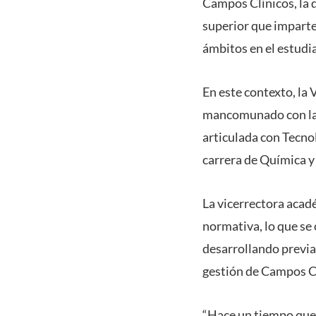
Campos Clínicos, la q
superior que imparten
ámbitos en el estudia
En este contexto, la
mancomunado con las
articulada con Tecno
carrera de Química y
La vicerrectora acad
normativa, lo que se
desarrollando previa
gestión de Campos Cl
“Hace un tiempo que 