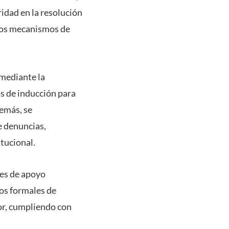
idad en la resolución
e los mecanismos de
 mediante la
s de inducción para
emás, se
e denuncias,
itucional.
les de apoyo
mos formales de
or, cumpliendo con