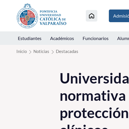
Click acá para ir directamente al contenido
Admisi
Estudiantes
Académicos
Funcionarios
Alum
Inicio
Noticias
Destacadas
Universid
normativa 
protección