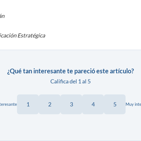
án
cación Estratégica
¿Qué tan interesante te pareció este artículo?
Califica del 1 al 5
1
2
3
4
5
teresante
Muy int