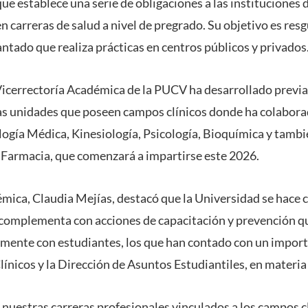
ue establece una serie de obligaciones a las instituciones
 carreras de salud a nivel de pregrado. Su objetivo es res
ntado que realiza prácticas en centros públicos y privados
 Vicerrectoría Académica de la PUCV ha desarrollado previ
 unidades que poseen campos clínicos donde ha colabor
logía Médica, Kinesiología, Psicología, Bioquímica y tambi
 Farmacia, que comenzará a impartirse este 2026.
émica, Claudia Mejías, destacó que la Universidad se hace 
 complementa con acciones de capacitación y prevención q
mente con estudiantes, los que han contado con un import
ínicos y la Dirección de Asuntos Estudiantiles, en materia
nuestras carreras profesionales vinculados a los campos c