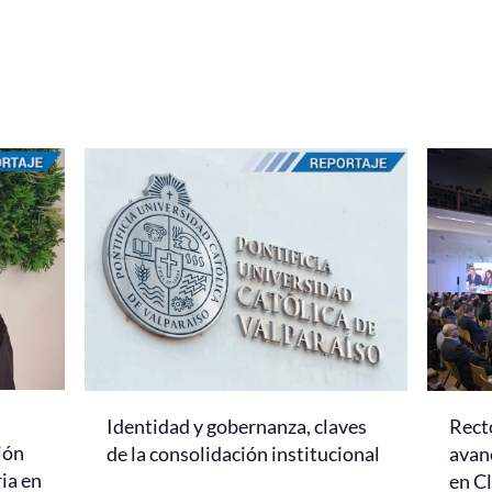
Identidad y gobernanza, claves
Rect
ión
de la consolidación institucional
avanc
ria en
en C