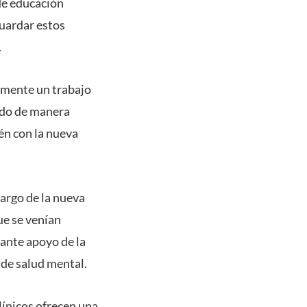
 de educación
guardar estos
.
amente un trabajo
ado de manera
én con la nueva
cargo de la nueva
ue se venían
ante apoyo de la
 de salud mental.
línicos ofrecen una