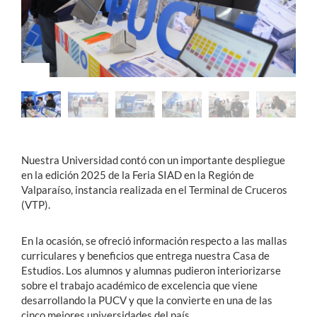
Estudiantes
Académicos
Funcionarios
Alumni
Nuestra Universidad contó con un importante despliegue
en la edición 2025 de la Feria SIAD en la Región de
English
Valparaíso, instancia realizada en el Terminal de Cruceros
(VTP).
En la ocasión, se ofreció información respecto a las mallas
curriculares y beneficios que entrega nuestra Casa de
Estudios. Los alumnos y alumnas pudieron interiorizarse
sobre el trabajo académico de excelencia que viene
desarrollando la PUCV y que la convierte en una de las
cinco mejores universidades del país.