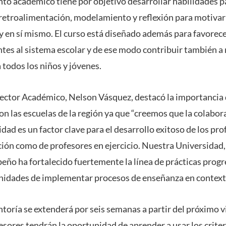
to académico tiene por objetivo desarrollar habilidades 
 retroalimentación, modelamiento y reflexión para motivar
y en sí mismo. El curso está diseñado además para favorece
tes al sistema escolar y de ese modo contribuir también a 
 todos los niños y jóvenes.
rrector Académico, Nelson Vásquez, destacó la importancia 
on las escuelas de la región ya que “creemos que la colabor
idad es un factor clave para el desarrollo exitoso de los pr
ión como de profesores en ejercicio. Nuestra Universidad,
o ha fortalecido fuertemente la línea de prácticas progr
idades de implementar procesos de enseñanza en contexto
oría se extenderá por seis semanas a partir del próximo v
esores tendrán la oportunidad de aprender a usar los criter