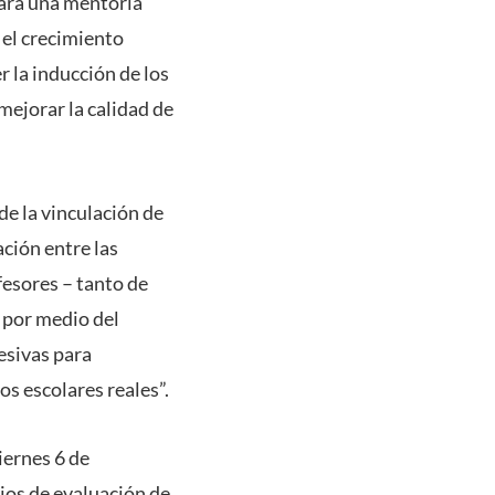
para una mentoría
 el crecimiento
r la inducción de los
mejorar la calidad de
de la vinculación de
ación entre las
ofesores – tanto de
 por medio del
esivas para
s escolares reales”.
iernes 6 de
ios de evaluación de