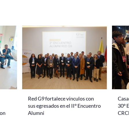
Red G9 fortalece vínculos con
Casa 
l
sus egresados en el II° Encuentro
30° 
con
Alumni
CRC