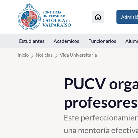
Click acá para ir directamente al contenido
Admisi
Estudiantes
Académicos
Funcionarios
Alum
Inicio
Noticias
Vida Universitaria
PUCV organ
profesores
Este perfeccionamien
una mentoría efectiv